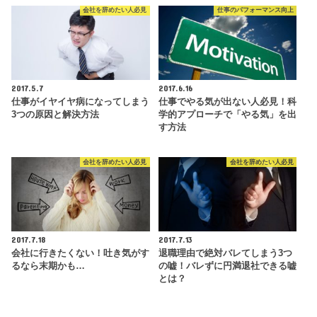
会社を辞めたい人必見
仕事のパフォーマンス向上
2017.5.7
2017.6.16
仕事がイヤイヤ病になってしまう
仕事でやる気が出ない人必見！科
3つの原因と解決方法
学的アプローチで「やる気」を出
す方法
会社を辞めたい人必見
会社を辞めたい人必見
2017.7.18
2017.7.13
会社に行きたくない！吐き気がす
退職理由で絶対バレてしまう3つ
るなら末期かも…
の嘘！バレずに円満退社できる嘘
とは？