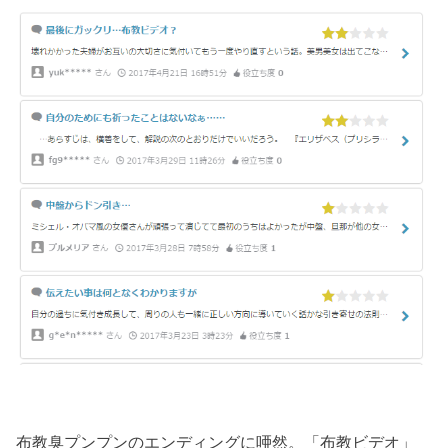
布教臭プンプンのエンディングに唖然。「布教ビデオ」