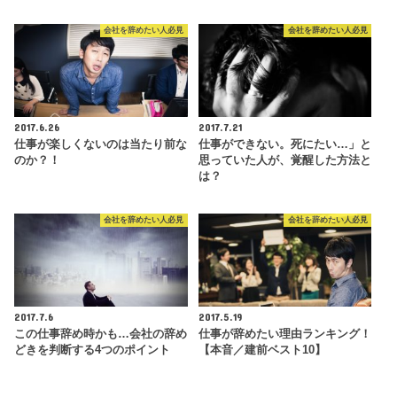
会社を辞めたい人必見
会社を辞めたい人必見
2017.6.26
2017.7.21
仕事が楽しくないのは当たり前な
仕事ができない。死にたい…」と
のか？！
思っていた人が、覚醒した方法と
は？
会社を辞めたい人必見
会社を辞めたい人必見
2017.7.6
2017.5.19
この仕事辞め時かも…会社の辞め
仕事が辞めたい理由ランキング！
どきを判断する4つのポイント
【本音／建前ベスト10】