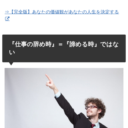
⇒【完全版】あなたの価値観があなたの人生を決定する
『仕事の辞め時』＝『諦める時』ではな
い