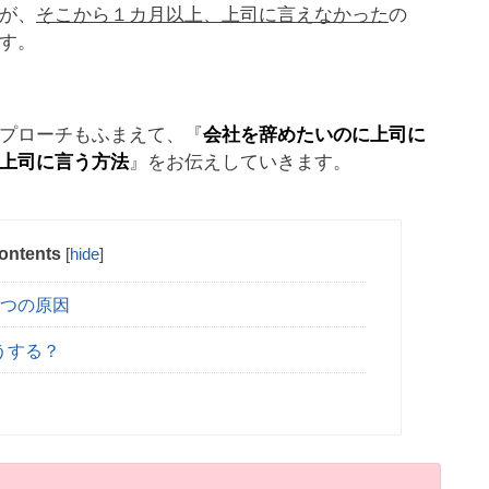
が、
そこから１カ月以上、上司に言えなかった
の
す。
プローチもふまえて、『
会社を辞めたいのに上司に
上司に言う方法
』をお伝えしていきます。
ontents
[
hide
]
3つの原因
うする？