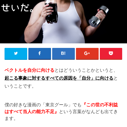
ベクトルを自分に向ける
とはどういうことかというと、
起こる事象に対するすべての原因を「自分」に向ける
と
いうことです。
僕の好きな漫画の「東京グール」でも
『この世の不利益
はすべて当人の能力不足』
という言葉がなんども出てき
ます。