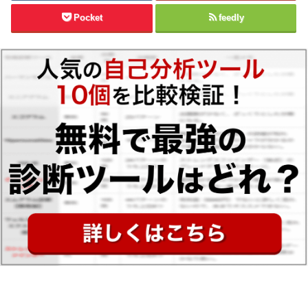
Pocket
feedly