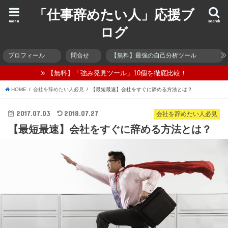
「仕事辞めたい人」応援ブ
menu
search
ログ
プロフィール
問合せ
【無料】最強の自己分析ツール
【無料】「強み発見ツール」10個を徹底比較！
HOME
会社を辞めたい人必見
【最短最速】会社をすぐに辞める方法とは？
2017.07.03
2018.07.27
会社を辞めたい人必見
【最短最速】会社をすぐに辞める方法とは？