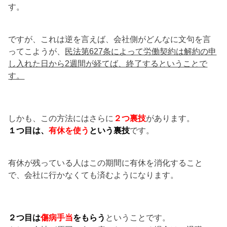
す。
ですが、これは逆を言えば、会社側がどんなに文句を言
ってこようが、
民法第627条によって労働契約は解約の申
し入れた日から2週間が経てば、終了するということで
す。
しかも、この方法にはさらに
２つ裏技
があります。
１つ目は、
有休を使う
という裏技
です。
有休が残っている人はこの期間に有休を消化すること
で、会社に行かなくても済むようになります。
２つ目は
傷病手当
をもらう
ということです。