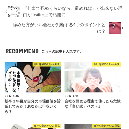
「仕事で死ぬくらいなら、辞めれば」が出来ない理
由がTwitter上で話題に
辞めた方がいい会社か判断する4つのポイントと
は？
RECOMMEND
こちらの記事も人気です。
会社を辞めたい人必見
会社を辞めたい人必見
2017.5.15
2017.7.16
新卒３年目が自分の市場価値を診
会社を辞める理由で使ったら危険
断してみた！あなたは年収いく
な「言い訳」ベスト3
ら？
会社を辞めたい人必見
会社を辞めたい人必見